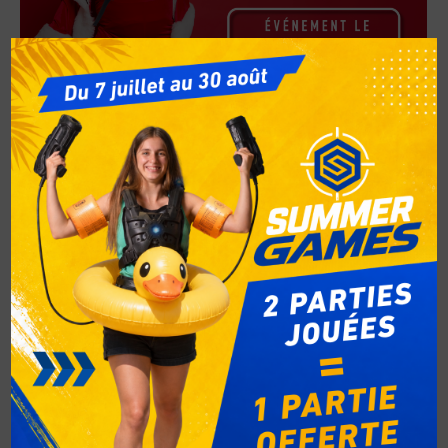
Évenement Special du 31 Décembre à
Laser Game Evolution Uccle !
Non classé
Par
Jane Doe
15 décembre 2024
Laisser un commentaire
Pour fêter la fin de l’année en beauté, Laser Game
Evolution Uccle vous propose un événement
unique le 31 décembre de 11h à 15h. Venez vivre
des parties à volonté pendant 4 heures dans une
ambiance festive et familiale ! Tarif : 16€ par