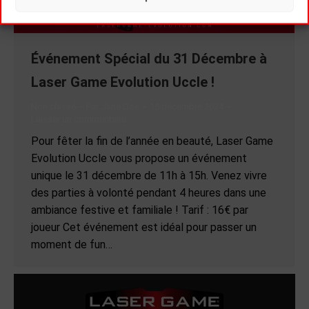
Événement Spécial du 31 Décembre à
Laser Game Evolution Uccle !
Non classé
Par
Jane Doe
15 décembre 2024
Laisser un commentaire
Pour fêter la fin de l’année en beauté, Laser Game
Evolution Uccle vous propose un événement
unique le 31 décembre de 11h à 15h. Venez vivre
des parties à volonté pendant 4 heures dans une
ambiance festive et familiale ! Tarif : 16€ par
joueur Cet événement est idéal pour passer un
moment de fun…