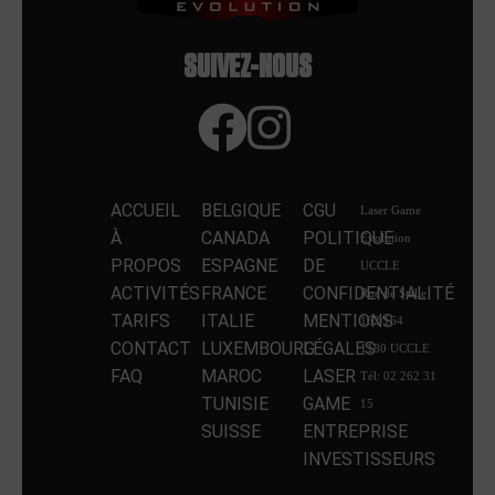
SUIVEZ-NOUS
ACCUEIL
BELGIQUE
CGU
Laser Game
À
CANADA
POLITIQUE
Evolution
PROPOS
ESPAGNE
DE
UCCLE
ACTIVITÉS
FRANCE
CONFIDENTIALITÉ
Rue de Stalle
TARIFS
ITALIE
MENTIONS
162/164
CONTACT
LUXEMBOURG
LÉGALES
1180 UCCLE
FAQ
MAROC
LASER
Tél: 02 262 31
TUNISIE
GAME
15
SUISSE
ENTREPRISE
INVESTISSEURS